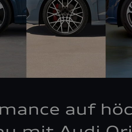
rmance auf hö
au mit Audi Ori