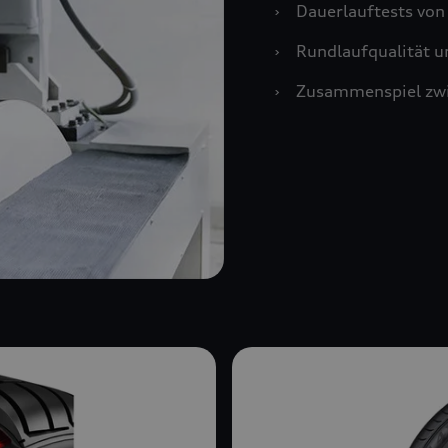
›
Dauerlauftests vo
›
Rundlaufqualität u
›
Zusammenspiel zwi