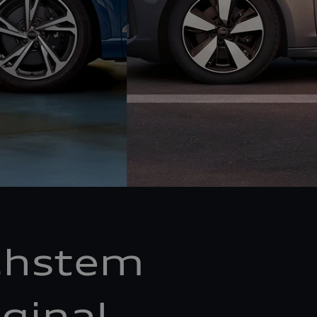
chstem
ginal